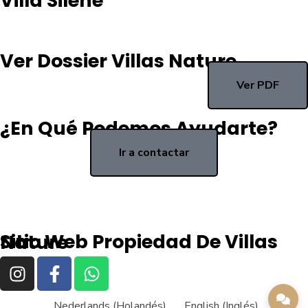
Villa Silene
Ver Dossier Villas Nature
Ver PDF
¿En Qué Podemos Ayudarte?
Ir a contactar
Sitio Web Propiedad De Villas Nature
Nederlands
(
Holandés
)
English
(
Inglés
)